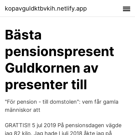
kopavguldktbvkih.netlify.app
Bästa
pensionspresent
Guldkornen av
presenter till
"För pension - till domstolen": vem får gamla
människor att
GRATTIS!! 5 jul 2019 På pensionsdagen vägde
jag 82 kilo. Jag hade I juli 2018 åkte jag på