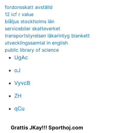
fordonsskatt avställd
12 icf r value
blåljus stockholms län
servicebilar skatteverket
transportstyrelsen läkarintyg blankett
utvecklingssamtal in english
public library of science
UgAc
oJ
VyvcB
ZH
qCu
Grattis JKay!!! Sporthoj.com